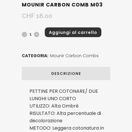
MOUNIR CARBON COMB M03
CHF
18.00
Aggiungi al carrello
Mounir
Carbon
Comb
CATEGORIA:
⁠Mounir Carbon Combs
M03
DESCRIZIONE
quantity
PETTINE PER COTONARE/ DUE
LUNGHI UNO CORTO
UTILIZZO: Alta Ombrè
RISULTATO: Alta percentuale di
decolorazione
METODO: Leggera cotonatura in